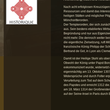
Nach acht erfolglosen Kreuzzügen 
Ressourcen und damit das Interess
heiligen Stätten und möglicher Pi
Mönchsritterorden.
Der Templerorden, der sich zunächs
aus. Sein bestens etabliertes Wirt
Begründung und nur aus Eigenzweck.
nicht mehr. Die dennoch weiter bes
die eigentliche Zielsetzung, ruft M
französische König Philipp der Sc
Bertrand de Got, in Lyon als Clem
Damit ist der Heilige Stuhl als ob
Obwohl der König unter Papst Bon
exkommuniziert wurde, widersetzt 
eigenmächtig am 13. Oktober 1307 
Widersprüche und durch Folter er
Verurteilung zum Tod auf dem Sche
des Papstes und erreicht 1312 die
am 18. März 1314 der Großmeister
auf der Seine-Insel in Paris durch