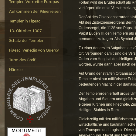
Templer, Vorrreiter Europas
Fortan wird die Bruderschaft als R
verkörpert die erste Verschmelzun
Aufkommen der Pilgerreisen
Der Abt des Zisterzienserordens ist
Templer in Figeac
Abt des Zisterzienserordens Bernh
Ordensregel, die 1128 von Papst Ho
13. Oktober 1307
Papst Eugen III. den Templern als 
permanent zu tragen. Als Symbol d
Schatz der Templer
Zu einer der ersten Aufgaben des 
Figeac, Venedig von Quercy
Ort. Verbunden damit sind die Ve
Orden vom Hospital des Heiligen J
Turm des Greif
worden, wurde dann aber nach de
Häresie
Auf Grund der straffen Organisatio
Templer nicht nur militärische Erf
bedeutenden Macht in der damalig
Der Templerorden erhält große Unt
Abgaben und Steuern und gleichzei
eigener Kirchen und Friedhöfe. Zus
Heiligen Stuhles in Rom.
Gleichzeitig mit den militärischen
wirtschaftliche und kaufmännische
von Transport und Logistik. Diese
Anerkennung, Macht und Reichtum