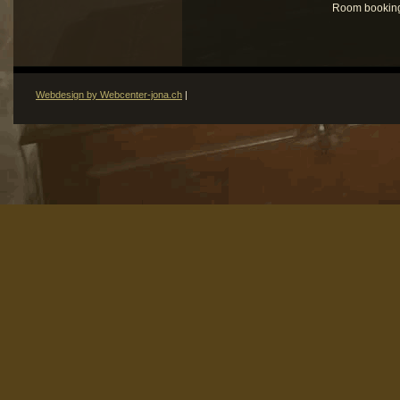
Room booking
Webdesign by Webcenter-jona.ch
|